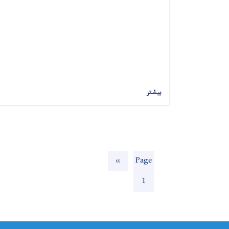
بیشتر
Pagination
Next
››
Page
page
1