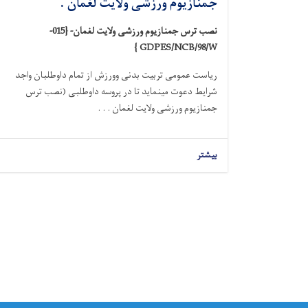
جمنازیوم ورزشی ولایت لغمان .
نصب ترس جمنازیوم ورزشی ولایت لغمان- {015-
}
GDPES/NCB/98/W
ریاست عمومی تربیت بدنی وورزش از تمام داوطلبان واجد
شرایط دعوت مینماید تا در پروسه داوطلبی (نصب ترس
جمنازیوم ورزشی ولایت لغمان . . .
بیشتر
Pagination