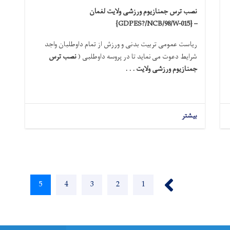
نصب ترس جمنازیوم ورزشی ولایت لغمان
{GDPES?/NCB/98/W-015} –
ریاست عمومی تربیت بدنی و ورزش از تمام داوطلبان واجد
شرایط دعوت می نماید تا در پروسه داوطلبی (
نصب ترس
جمنازیوم ورزشی ولایت . . .
بیشتر
‹ Previous
Current
5
Page
4
Page
3
Page
2
Page
1
page