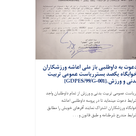
عوت به داوطلبی باز ملی اعاشه ورزشکاران
وابگاه یکصد بسترریاست عمومی تربیت
نی و ورزش.{GDPES/99/G-001}
ریاست عمومی تربیت بدنی و ورزش از تمام داوطلبان واجد
رایط دعوت مینماید تا در پروسه داوطلبی اعاشه
وابگاه ورزشکاران اشتراک نمایند آفرهای خویش را مطابق
رایط مندرج شرطنامه و طبق قانون و . . .