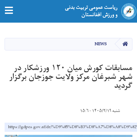
ریاست عمومی تربیت بدنی
tion
و ورزش افغانستان
Skip
to
main
HOME
NEWS
content
مسابقات کورش میان ۱۲۰ ورزشکار در
شهر شبرغان مرکز ولایت جوزجان برگزار
گردید
شنبه ۱۴۰۵/۲/۱۹ - ۱۵:۶
https://gdpes.gov.af/dr/%D9%85%D8%B3%D8%A7%D8%