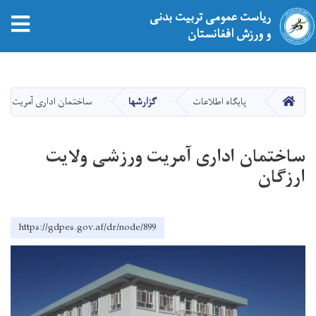
ریاست عمومی تربیت بدنی
tion
و ورزش افغانستان
Skip
to
main
HOME
پایگاه اطلاعات
گزارشها
ساختمان اداری آمریت ورز
content
ساختمان اداری آمریت ورزشی ولایت
ارزگان
https://gdpes.gov.af/dr/node/899