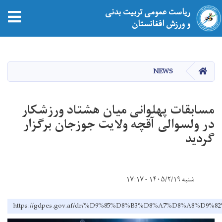
ریاست عمومی تربیت بدنی
و ورزش افغانستان
Skip
to
main
HOME
NEWS
content
مسابقات پهلوانی میان هشتاد ورزشکار
در ولسوالی آقچه ولایت جوزجان برگزار
گردید
شنبه ۱۴۰۵/۲/۱۹ - ۱۷:۱۷
https://gdpes.gov.af/dr/%D9%85%D8%B3%D8%A7%D8%