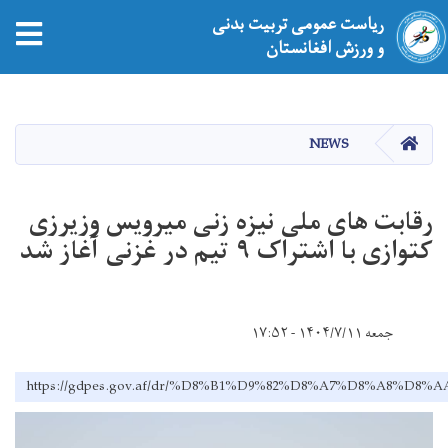
ریاست عمومی تربیت بدنی
و ورزش افغانستان
Skip
to
main
HOME
NEWS
content
رقابت های ملی نیزه زنی میرویس وزیرزی
کتوازی با اشتراک ۹ تیم در غزنی آغاز شد
جمعه ۱۴۰۴/۷/۱۱ - ۱۷:۵۲
https://gdpes.gov.af/dr/%D8%B1%D9%82%D8%A7%D8%