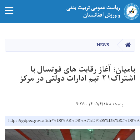
ریاست عمومی تربیت بدنی
و ورزش افغانستان
Skip
to
main
HOME
NEWS
content
بامیان؛ آغاز رقابت های فوتسال با
اشتراک۲۱ تیم ادارات دولتی در مرکز
پنجشنبه ۱۴۰۵/۴/۱۸ - ۹:۲۵
https://gdpes.gov.af/dr/%D8%A8%D8%A7%D9%85%DB%