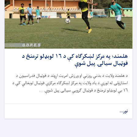
هلمند؛ په مرکز لښکرګاه کې د ۱۶ لوبډلو ترمنځ د
فوټبال سيالۍ پيل شوې
د هلمند ولایت د بدني روزنې او ورزش امریت اړوند د فوټبال فدراسیون د
استازولۍ له لوري د یاد ولایت په مرکز لښکرګاه مرکزي فوټبال لوبغالي کې د
۱۶ بي لوبډلو ترمنځ د فوټبال ګروپي سیالۍ پیل شوې. . .
نور...