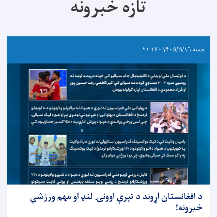
تازه خبرونه
جمعه ۱۴۰۵/۵/۱۶ - ۲۱:۱۷
د افغانستان اړوند د تېرې اوونۍ لنډ او مهم ورزشي
خبرونه!