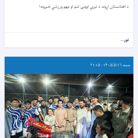
د افغانستان اړوند د تېرې اوونۍ لنډ او مهم ورزشي خبرونه!
نور...
جمعه ۱۴۰۵/۵/۱۶ - ۲۱:۱۵