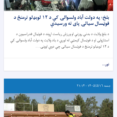
بلخ؛ په دولت آباد ولسوالۍ کې د ١٢ لوبډلو ترمنځ د
فوټسال سیالۍ پای ته ورسیدې
د بلخ ولایت د بدني روزنې او ورزش ریاست اړوند د فوټبال فدراسیون د
استازولۍ او د فوټسال کېمټې له لوري د یاد ولایت په دولت آباد ولسوالۍ کې
د ١٢ لوبډلو ترمنځ د فوټسال سیالۍ چې دوې اوونۍ. . .
نور...
جمعه ۱۴۰۵/۵/۱۶ - ۲۱:۱۴