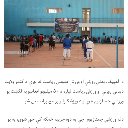
د المپیک، بدني روزنې او ورزش عمومي ریاست له لوري د کندز ولایت
دبدني روزنې او ورزش ریاست لپاره د ۵۰ میلیونو افغانیو په لګښت یو
ورزشي جمنازیوم جوړ او د ورزشکارانو پر مخ پرانیستل شو.
دغه ورزشي جمنازیوم، چې په دوه جریبه ځمکه کې جوړ شوی؛ په یو