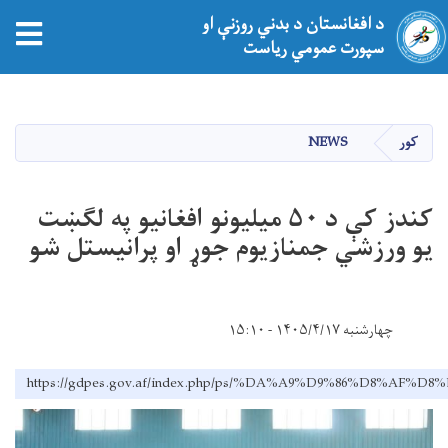
د افغانستان د بدني روزنې او
سپورت عمومي ریاست
اصلي
منځپانګه
دانګل
کور
NEWS
کندز کې د ۵۰ میلیونو افغانیو په لګښت
یو ورزشي جمنازیوم جوړ او پرانیستل شو
چهارشنبه ۱۴۰۵/۴/۱۷ - ۱۵:۱۰
https://gdpes.gov.af/index.php/ps/%DA%A9%D9%86%