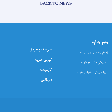
BACK TO NEWS
زموږ په اړه
د رسنیو مرکز
زمونږ پخوانۍ ویب پاڼه
کورني خبرونه
المپیکي فدراسیونونه
کارموندنه
غیرالمپیکي فدراسیونونه
داوطلبی