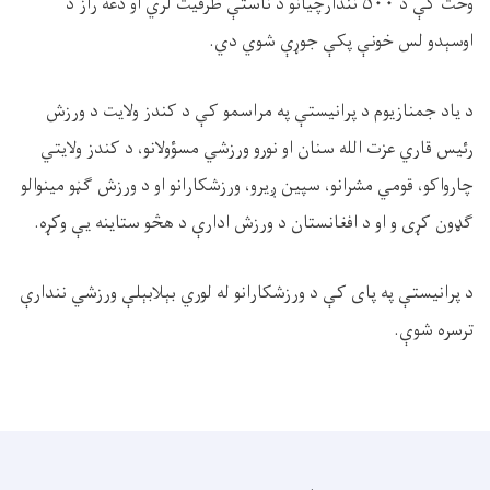
وخت کې د ۵۰۰ نندارچیانو د ناستې ظرفیت لري او دغه راز د
اوسېدو لس خونې پکې جوړې شوي دي.
د یاد جمنازیوم د پرانیستې په مراسمو کې د کندز ولایت د ورزش
رئیس قاري عزت الله سنان او نورو ورزشي مسؤولانو، د کندز ولایتي
چارواکو، قومي مشرانو، سپین ږیرو، ورزشکارانو او د ورزش ګڼو مینوالو
ګډون کړی و او د افغانستان د ورزش ادارې د هڅو ستاینه یې وکړه.
د پرانیستې په پای کې د ورزشکارانو له لوري بېلابېلې ورزشي نندارې
ترسره شوې.