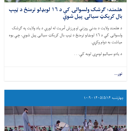
هلمند؛ ګرشک ولسوالۍ کې د ١٦ لوبډلو ترمنځ د ټېپ
بال کرېکټ سیالۍ پیل شوې
د هلمند ولایت د بدني روزنې او ورزش آمریت له لوري د یاد ولایت په ګرشک
ولسوالۍ کې د ١٦ لوبډلو ترمنځ د ټېپ بال کرېکټ سیالۍ پیل شوې، چې یوه
میاشت به دوام وکړي.
د یادو سیالیو لومړۍ لوبه کې. . .
نور...
چهارشنبه ۱۴۰۵/۵/۱۴ - ۱۰:۹