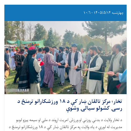
چهارشنبه ۱۴۰۵/۵/۱۴ - ۱۰:۶
تخار؛ مرکز تالقان ښار کې د ۱۸ ورزشکارانو ترمنځ د
رسۍ کشولو سيالۍ وشوې
د تخار ولايت د بدني روزنې او ورزش امريت اړوند د ملي او سيمه ييزو لوبو
مديريت له لوري د ياد ولايت په مرکز تالقان ښار کې د ۱۸ ورزشکارانو ترمنځ د