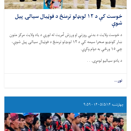
خوست کې د ١٢ لوبډلو ترمنځ د فوټبال سیالۍ پیل
شوې
د خوست ولایت د بدني روزنې او ورزش آمریت له لوري د یاد ولایت مرکز متون
ښار کونډیو صحرا سیمه کې د ١٢ لوبډلو ترمنځ د فوټبال سیالۍ پیل شوې،
چې ١٥ ورځې به دوام وکړي.
د یادو سیالیو لومړۍ. . .
نور...
چهارشنبه ۱۴۰۵/۵/۱۴ - ۹:۵۹