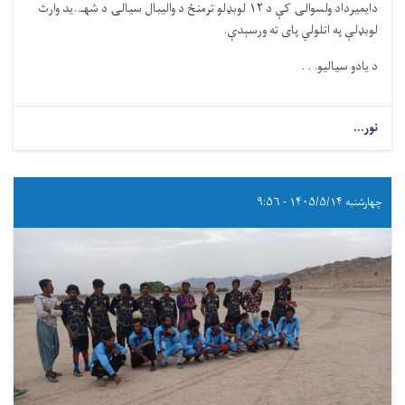
دایمیرداد ولسوالۍ کې د ۱۲ لوبډلو ترمنځ د والیبال سیالۍ د شهـ..ید وارث
لوبډلې په اتلولي پای ته ورسېدې.
د یادو سیالیو. . .
نور...
چهارشنبه ۱۴۰۵/۵/۱۴ - ۹:۵۶