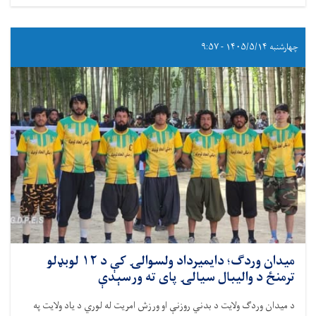
چهارشنبه ۱۴۰۵/۵/۱۴ - ۹:۵۷
ميدان وردګ؛ دایمیرداد ولسوالۍ کې د ۱۲ لوبډلو
ترمنځ د والیبال سیالۍ پای ته ورسېدې
د ميدان وردګ ولايت د بدني روزنې او ورزش امريت له لوري د یاد ولایت په