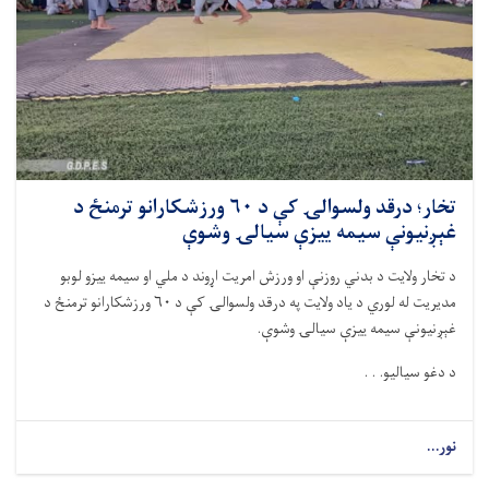
تخار؛ درقد ولسوالۍ کې د ۶۰ ورزشکارانو ترمنځ د
غېږنیونې سیمه ییزې سيالۍ وشوې
د تخار ولايت د بدني روزنې او ورزش امريت اړوند د ملي او سيمه ييزو لوبو
مديريت له لوري د ياد ولايت په درقد ولسوالۍ کې د ۶۰ ورزشکارانو ترمنځ د
غېږنیونې سیمه ییزې سيالۍ وشوې.
د دغو سياليو. . .
نور...