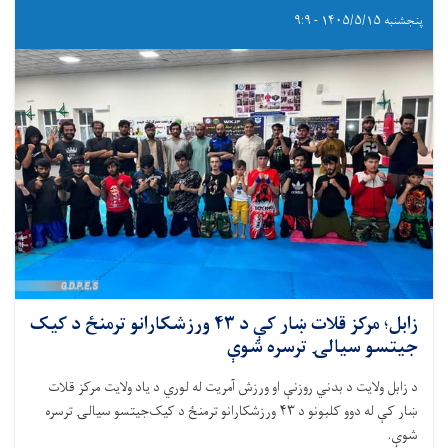
پنجشنبه ۱۴۰۵/۵/۱۵ - ۹:۹
زابل؛ مرکز قلات ښار کې د ۴۳ ورزشکارانو ترمنځ د کیک‌
جیتسو سیالۍ ترسره شوې
د زابل ولایت د بدني روزنې او ورزش آمریت له لوري د یاد ولایت مرکز قلات
ښار کې له دوو کلبونو د ۴۳ ورزشکارانو ترمنځ د کیک‌جیتسو سیالۍ ترسره
شوې.