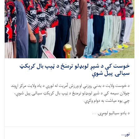
خوست کې د شپږ لوبډلو ترمنځ د ټېپ بال کرېکټ
سیالۍ پیل شوې
د خوست ولایت د بدني روزنې او ورزش آمریت له لوري د یاد ولایت مرکز اړوند
چولان سیمه کې د شپږ لوبډلو ترمنځ د ټېپ بال کرېکټ سیالۍ پیل شوې،
چې یوه میاشت به دوام وکړي.
د یادو سیالیو لومړۍ. . .
نور...