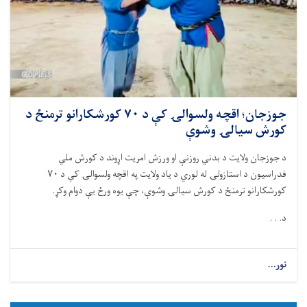
جوزجان؛ اقچه ولسوالۍ کې د ۷۰ کورشکارانو ترمنځ د
کورش سیالۍ وشوې
د جوزجان ولایت د بدني روزنې او ورزش امریت اړوند د کورش ملي
فدراسیون د استازولۍ له لوري د یاد ولایت په اقچه ولسوالۍ کې د ۷۰
کورشکارانو ترمنځ د کورش سیالۍ وشوې، چې یوه ورځ یې دوام وکړ.
د. . .
نور...