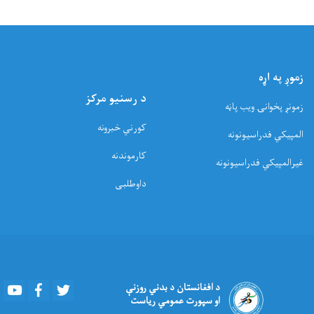
زموږ په اړه
د رسنیو مرکز
زمونږ پخوانۍ ویب پاڼه
کورني خبرونه
المپیکي فدراسیونونه
کارموندنه
غیرالمپیکي فدراسیونونه
داوطلبی
Youtube
Facebook
Twitter
د افغانستان د بدني روزنې
او سپورت عمومي ریاست