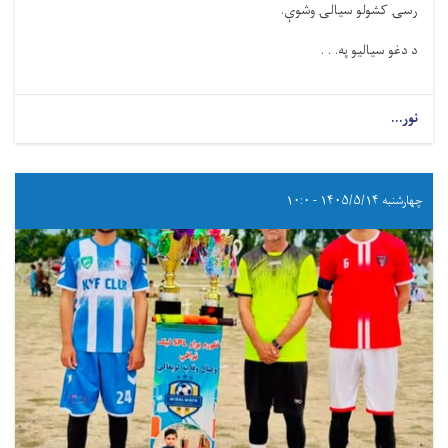
رسۍ کشولو سيالۍ وشوې.
د دغو سياليو په. . .
نور...
چهارشنبه ۱۴۰۵/۵/۱۴ - ۱۰:۰