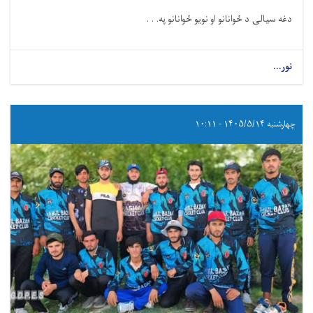
دغه سیالۍ د ځوانانو او نويو ځوانانو په. . .
نور...
چهارشنبه ۱۴۰۵/۵/۱۴ - ۱۰:۱۱