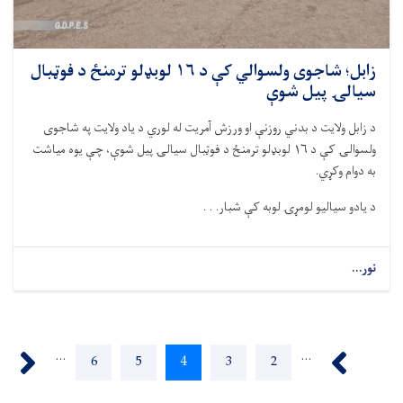
زابل؛ شاجوی ولسوالي کې د ۱۶ لوبډلو ترمنځ د فوټبال
سیالۍ پیل شوې
د زابل ولایت د بدني روزنې او ورزش آمریت له لوري د یاد ولایت په شاجوی
ولسوالۍ کې د ١٦ لوبډلو ترمنځ د فوټبال سیالۍ پیل شوې، چې یوه میاشت
به دوام وکړي.
د یادو سیالیو لومړۍ لوبه کې شبار. . .
نور...
Pagination
ext ›
‹ Previous
…
…
2
پاڼه
3
پاڼه
4
اوسنی
5
پاڼه
6
پاڼه
پاڼه