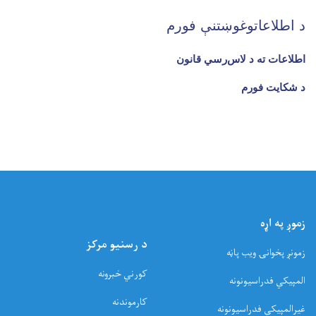
د اطلاعاتوغوښتنې فورم
اطلاعات ته د لاس‌رسي قانون
د شکایت فورم
زموږ په اړه
د رسنیو مرکز
زمونږ پخوانۍ ویب پاڼه
کورني خبرونه
المپیکي فدراسیونونه
کارموندنه
غیرالمپیکي فدراسیونونه