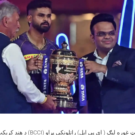
د دغه هېواد د کرېکټ غوره ليګ ( ای پي