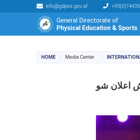
info@gdpes.gov.af
+93(0)7443
Main navigation
General Directorate of
Physical Education & Sports
Physical Education & Sports
HOME
Media Center
INTERNATION
ش اعلان شو