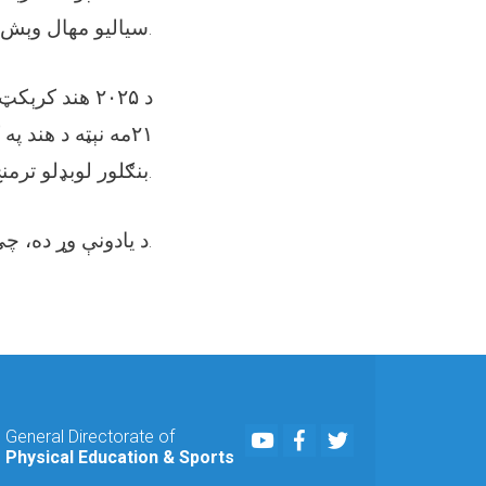
سياليو مهال وېش اعلان کړ.
د ۲۰۲۵ هند ک
مه نېټه د هند په
بنګلور لوبډلو ترمنځ وشي. یاد لیګ به د مۍ تر ۲۵مې نېټې پورې دوام وکړي.
د يادونې وړ ده، چې د دغو سياليو تېر پړاو اتلولي (کلکته کې نايټ رايډرس) لوبډلې ګټلې وه.
Youtube
Facebook
Twitter
General Directorate of
Physical Education & Sports