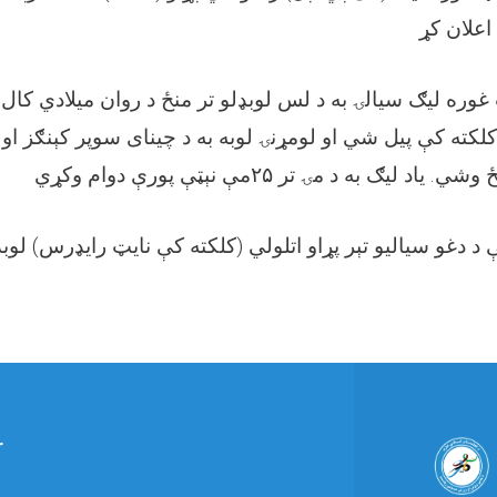
رېکټ غوره ليګ سيالۍ به د لس لوبډلو تر منځ د روان ميلادي کا
 کلکته کې پیل شي او لومړنۍ لوبه به د چينای سوپر کېنګز او ر
r