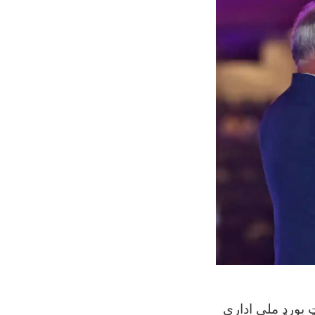
د هند کرېکټ بورډ ملي ادارې (BCCI)  اېل) راتلونکي پړاو