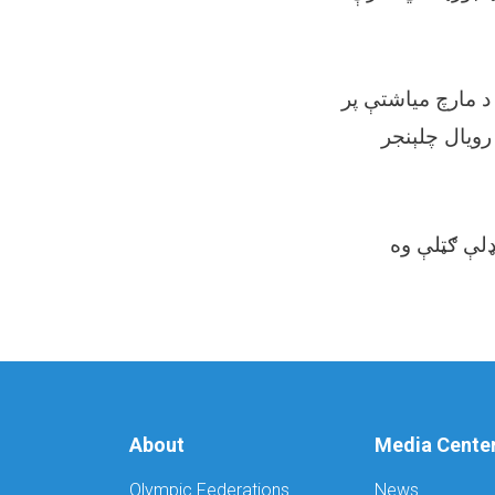
ل د مارچ مياشتې پر
۲۱ويال چلېنجر
About
Media Cente
Olympic Federations
News