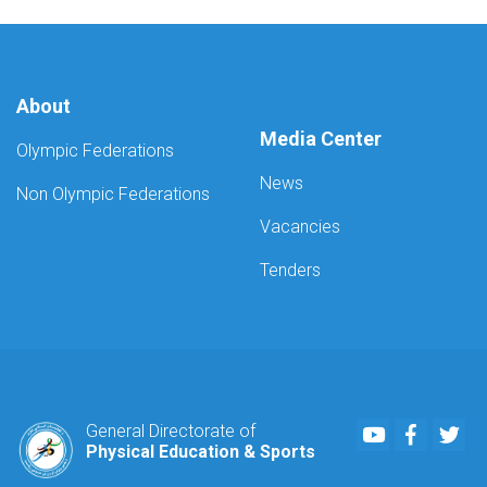
About
Media Center
Olympic Federations
News
Non Olympic Federations
Vacancies
Tenders
Youtube
Faceboo
Twi
General Directorate of
Physical Education & Sports