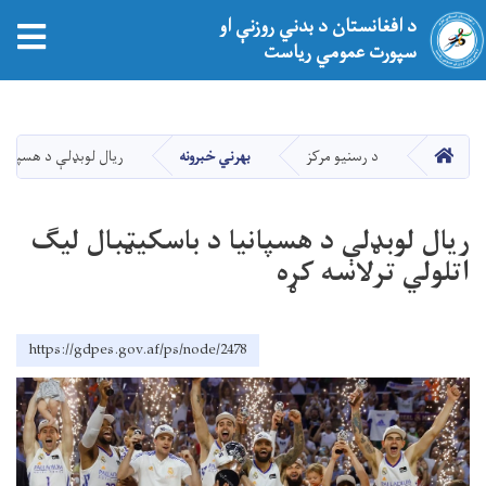
د افغانستان د بدني روزنې او
سپورت عمومي ریاست
اصلي
منځپانګه
دانګل
کور
د رسنیو مرکز
بهرني خبرونه
ریال لوبډلې د هسپانیا
ریال لوبډلې د هسپانیا د باسکیټبال لیګ
اتلولي ترلاسه کړه
https://gdpes.gov.af/ps/node/2478