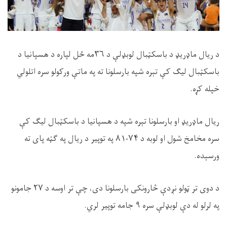
د ریال ماډریډ د باسکټبال لوبډلې د ۳۶مه ځل لپاره د هسپانیا د
باسکټبال لیګ کې تېره شپه بارسلونا ته په ماتې ورکولو سره اتلولي
خپله کړه.
ریال ماډریډ او بارسلونا تېره شپه د هسپانیا د باسکټبال لیګ کې
سره مخامخ شول او لوبه د ۷۴-۸۱ په توپیر د ریال په ګټه پای ته
ورسېده.
د دوی تر ټولو نږدې څارونکی بارسلونا دی، چې تر اوسه د ۲۷ جامونو
په لرلو له دې لوبډلې سره ۹ جامه توپير لري.