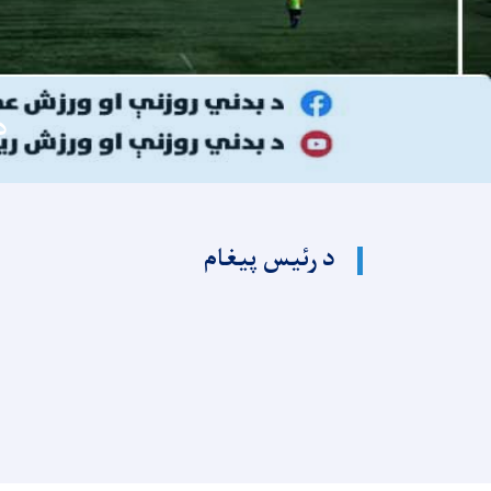
د
د رئیس پیغام