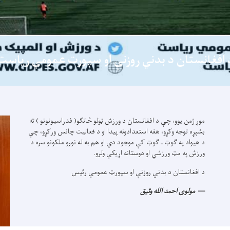
 افغانستان د بدني روزنې او سپورت عمومي ریاست
موږ ژمن یوو، چې د افغانستان د ورزش ټولو څانګو( فدراسیونونو ) ته
بشپړه توجه وکړو، هغه استعدادونه پیدا او د فعالیت چانس ورکړو، چې
د هیواد په ګوټ ـ ګوټ کې موجود دي او هم به له نورو ملکونو سره د
ورزش په مټ ورزشي او دوستانه اړیکې ولرو.
د افغانستان د بدني روزنې او سپورټ عمومي رئیس
مولوی احمد الله وثیق