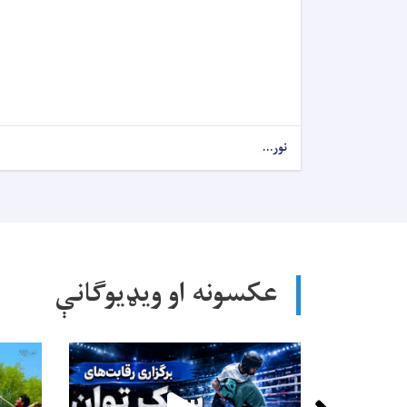
نور...
عکسونه او ویډیوګانې