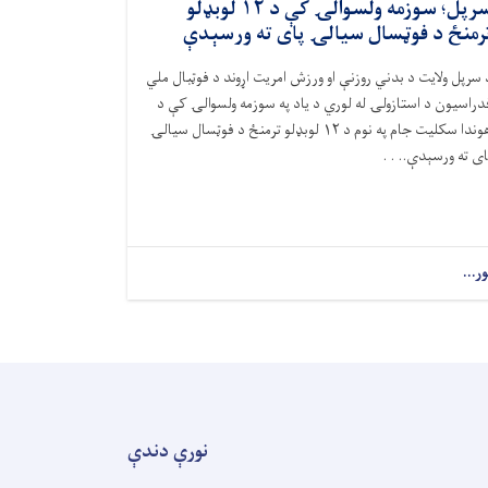
سرپل؛ سوزمه ولسوالۍ کې د ۱۲ لوبډلو
رمنځ د فوټسال سيالۍ پای ته ورسېدې
 سرپل ولايت د بدني روزنې او ورزش امريت اړوند د فوټبال ملي
دراسيون د استازولۍ له لوري د ياد په سوزمه ولسوالۍ کې د
هوندا سکليت جام په نوم د ۱۲ لوبډلو ترمنځ د فوټسال سيالۍ
ای ته ورسېدې.. . .
ور...
نورې دندې