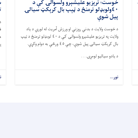
خوست؛ ترېزیو علیشېرو ولسوالۍ کې د
٤٠ولوبډلو ترمنځ د ټېپ بال کرېکټ سیالۍ
ت
پیل شوې
د
د خوست ولایت د بدني روزنې او ورزش آمریت له لوري د یاد
ف
ولایت په ترېزیو علیشېرو ولسوالۍ کې د ٤٠ لوبډلو ترمنځ د ټېپ
بال کرېکټ سيالۍ پیل شوې، چې ٤٥ ورځې به دوام وکړي.
پ
د یادو سیالیو لومړۍ. . .
نور...
ن