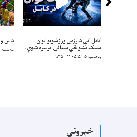
کابل کې د رزمي ورزشونو توان
د نن و
سبک تشويقي سیالۍ ترسره شوې.
سه‌شنبه ۱۴۰۵/۵/۱۳ - ۱۷:۱۹
پنجشنبه ۱۴۰۵/۵/۱۵ - ۹:۳۵
خپرونې