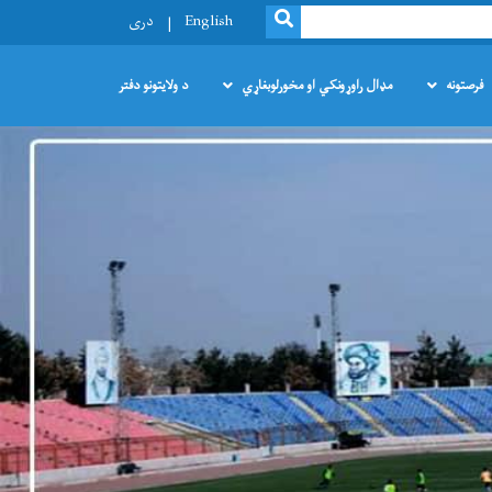
SEARCH
English
دری
فرصتونه
مډال راوړونکي او مخورلوبغاړي
د ولایتونو دفتر