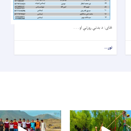
ځای: د بدني روزنې او . . .
نور...