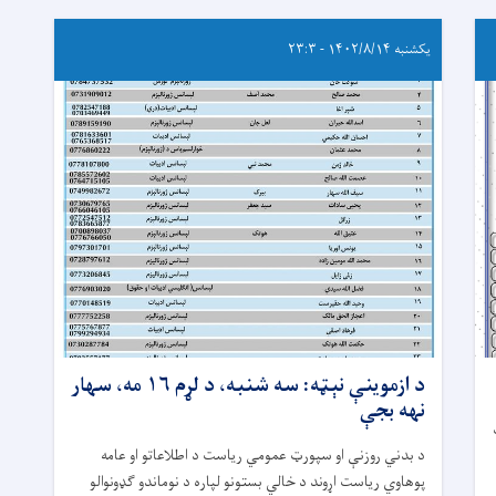
یکشنبه ۱۴۰۲/۸/۱۴ - ۲۳:۳
د ازموینې نېټه: سه شنبه، د لړم ۱۶ مه، سهار
نهه بجې
‏د بدني روزنې او سپورټ عمومي ریاست د اطلاعاتو او عامه
پوهاوي ریاست اړوند د خالي بستونو لپاره د نوماندو ګډونوالو