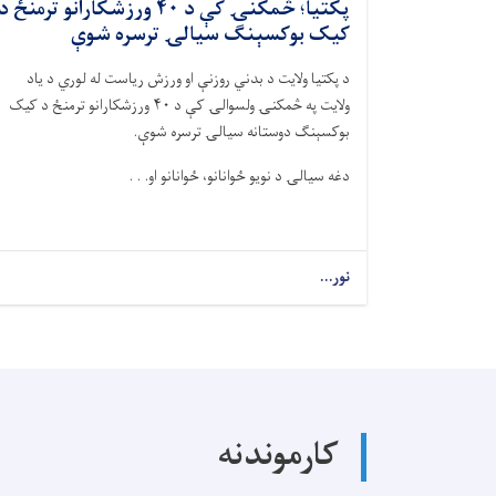
پکتیا؛ څمکنۍ کې د ۴۰ ورزشکارانو ترمنځ د
کیک بوکسېنګ سيالۍ ترسره شوې
د پکتیا ولايت د بدني روزنې او ورزش رياست له لوري د ياد
ولايت په څمکنۍ ولسوالۍ کې د ۴۰ ورزشکارانو ترمنځ د کیک
بوکسېنګ دوستانه سيالۍ ترسره شوې.
دغه سيالۍ د نويو ځوانانو، ځوانانو او. . .
نور...
کارموندنه