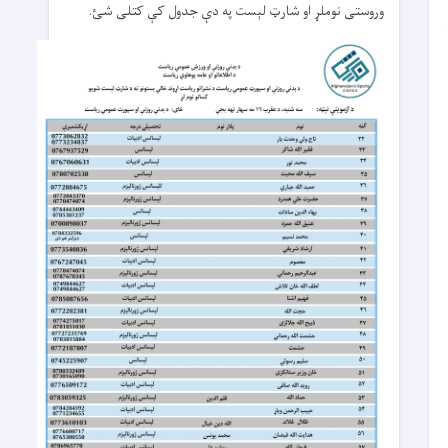
وروستی نوملړ او شارټ لېست په دې جدول کې کتلی شئ.