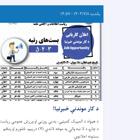
یکشنبه ۱۴۰۳/۷/۸ - ۱۴:۵۷
د کار موندنې خبرتیا!
د هیواد د المپیک کمېټې، بدني روزنې او ورزش عمومي ریاست
د چارو د لا ښه والي په موخه لاندې (۷) درېیم، څلورم او پنځم
بستونه اعلانوي.