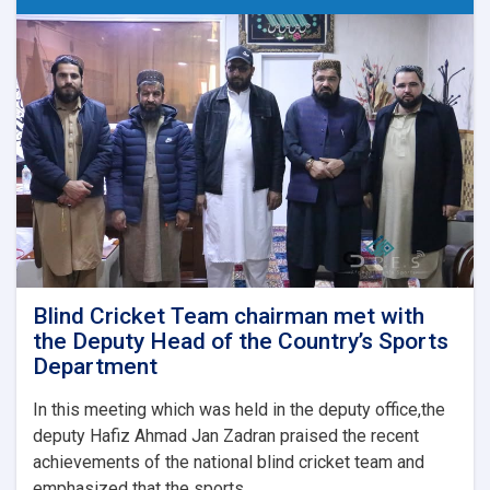
among
17
Foreign
Tourists
in
Kabul
Blind Cricket Team chairman met with
the Deputy Head of the Country’s Sports
Department
deputy Hafiz Ahmad Jan Zadran praised the recent
achievements of the national blind cricket team and
emphasized that the sports. . .