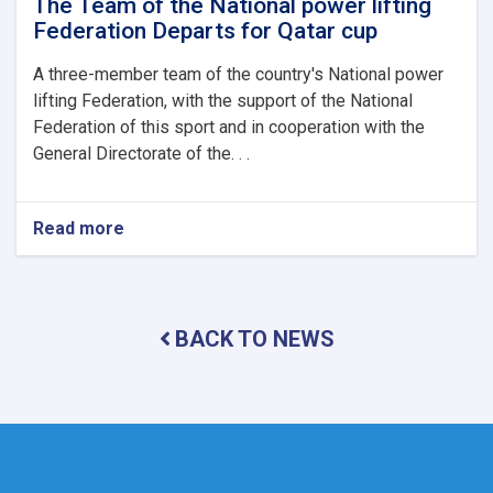
The Team of the National power lifting
Federation Departs for Qatar cup
A three-member team of the country's National power
lifting Federation, with the support of the National
Federation of this sport and in cooperation with the
General Directorate of the. . .
Read more
about
The
Team
of
the
BACK TO NEWS
National
power
lifting
Federation
Departs
for
Qatar
cup