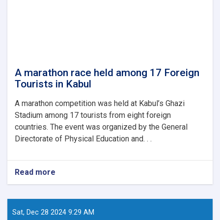
A marathon race held among 17 Foreign
Tourists in Kabul
A marathon competition was held at Kabul’s Ghazi
Stadium among 17 tourists from eight foreign
countries. The event was organized by the General
Directorate of Physical Education and. . .
Read more
about
A
marathon
race
held
Sat, Dec 28 2024 9:29 AM