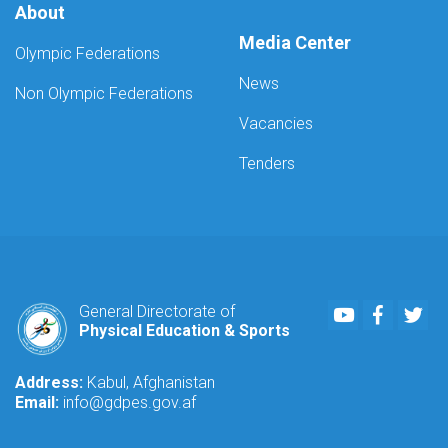
About
Media Center
Olympic Federations
News
Non Olympic Federations
Vacancies
Tenders
Youtube
Faceboo
Twi
General Directorate of
Physical Education & Sports
Address:
Kabul, Afghanistan
Email:
info@gdpes.gov.af