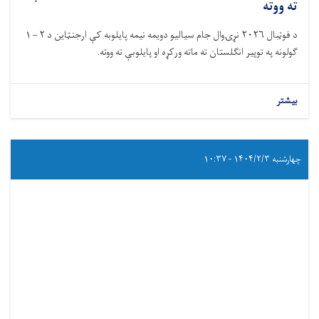
ته ووته
د فوټبال ۲۰۲۶ نړۍ‌وال جام سیالیو دویمه نیمه پایلوبه کې ارجنټاین د ۲ – ۱
ګولونه په توپیر انګلستان ته ماته ورکړه او پایلوبې ته ووته.
بیشتر
چهارشنبه ۱۴۰۴/۲/۳ - ۱۰:۳۷