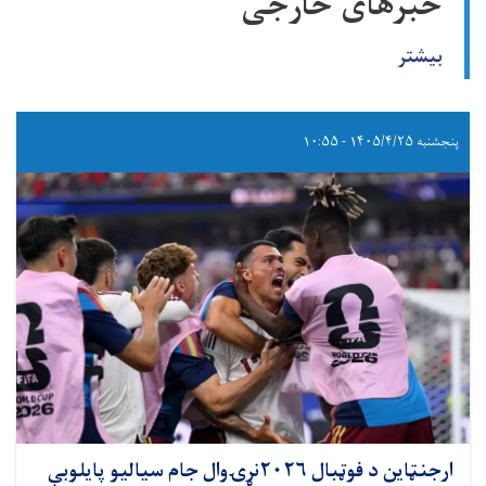
خبرهای خارجی
بیشتر
پنجشنبه ۱۴۰۵/۴/۲۵ - ۱۰:۵۵
ارجنټاین د فوټبال ۲۰۲۶نړۍ‌وال جام سیالیو پایلوبې