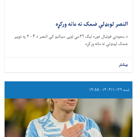
النصر لوبډلې ضمک ته ماته ورکړه
د سعودي فوټبال غوره لیګ ۲۹مې اونۍ سیالیو کې النصر د ۳ – ۲ په توپیر
ضمک لوبډلې ته ماته ورکړه.
بیشتر
شنبه ۱۴۰۳/۱۰/۲۹ - ۱۴:۵۵