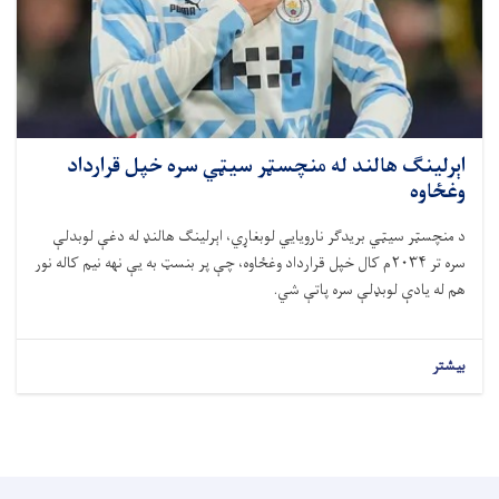
اېرلینګ هالند له منچسټر سیټي سره خپل قرارداد
وغځاوه
د منچسټر سیټي بریدګر نارویایي لوبغاړي، اېرلینګ هالنډ له دغې لوبدلې
سره تر ۲۰۳۴م کال خپل قرارداد وغځاوه، چې پر بنسټ به یې نهه نیم کاله نور
هم له یادې لوبډلې سره پاتې شي.
بیشتر